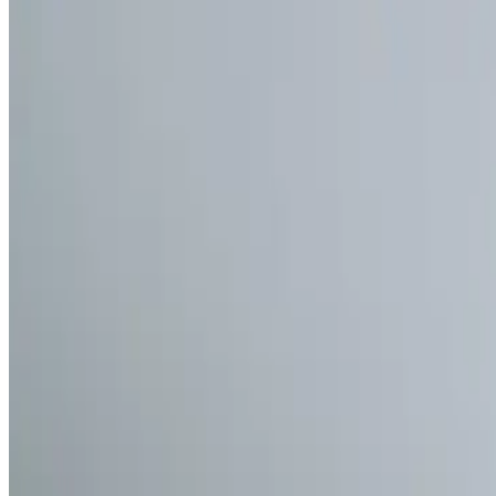
Plastyka Powiek
Okulistyka
Medycyna Estetyczna
Stomatologia
Psychiatria
Obesitologia
Fizjoterapia narządu żucia
Rejestracja +48 888 461 305